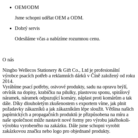
OEM/ODM
Jsme schopni udělat OEM a ODM.
Dobrý servis
Odesíláme včas a nabízíme rozumnou cenu.
O nás
Ningbo Wellecos Stationery & Gift Co., Ltd je profesionální
výrobce psacích potřeb a reklamních dárků v Číně založený od roku
2014.
Vyrábíme psací potřeby, osivové produkty, sadu na opravu brýlí,
otvírák na dopisy, krabičku na pilulky, plastovou sponu, spirálový
náramek, náramek odpuzující komáry, náplast proti komárům a tak
dále. Díky dlouholetým zkušenostem s exportem víme, jak plnit
požadavky zákazníků a jak zákazníkům lépe sloužit. Většina našich
papírnických a propagačních produktů je přizpůsobena na míru a
naše společnost může nastavit nové formy pro výrobu jakéhokoli-
výrobku vyrobeného na zakázku. Dále jsme schopni vyrobit
zakázkovou značku nebo logo pro objednané produkty.