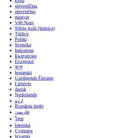
Eesti
slovenščina
slovenčina
magyar
Việt Nam
Srbija jezik (latinica)
Türkçe
Polski
Svenska
Indonesia
Български
Ελληνικά
বাংলা
bosanski
Gaeilgenah Éireann
Lietuvių
dansk
Nederlands
اردو
România limbi
فارسی
ไทย
íslenska
Cymraeg
hrvatski