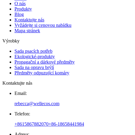
O nás
Produkty
Blog
Kontaktujte nás
Vyžádejte si cenovou nabídku
Mapa stránek
Výrobky
Sada psacích potřeb
Ekologické-produkty
Propagační a dárkové předměty
Sada na opravu brýlí
Předměty odpuzující komáry
Kontaktujte nás
Email:
rebecca@wellecos.com
Telefon:
+8615867882070
+86-18658441984
Adresa: