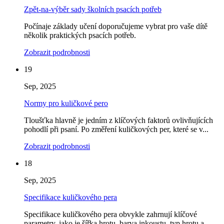
Zpět-na-výběr sady školních psacích potřeb
Počínaje základy učení doporučujeme vybrat pro vaše dítě
několik praktických psacích potřeb.
Zobrazit podrobnosti
19
Sep, 2025
Normy pro kuličkové pero
Tloušťka hlavně je jedním z klíčových faktorů ovlivňujících
pohodlí při psaní. Po změření kuličkových per, které se v...
Zobrazit podrobnosti
18
Sep, 2025
Specifikace kuličkového pera
Specifikace kuličkového pera obvykle zahrnují klíčové
parametry, jako je šířka hrotu, barva inkoustu, typ hrotu a