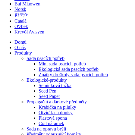
Bai Miaowen
Norsk
한국어
Català
O'zbek
Kreyòl Ayisyen
Domů
O nás
Produkty
Sada psacích potřeb
Mini sada psacích potřeb
Ekologická sada psacích potřeb
Zpátky do školy sada psacích potřeb
Ekologické-produkty
Semínková tužka
Seed Pen
Seed Paper
Propagační a dárkové předměty
Krabička na pilulky
Otvírák na dopisy
Plastová spona
Coil náramek
Sada na opravu brýlí
Předměty odpuzující komáry