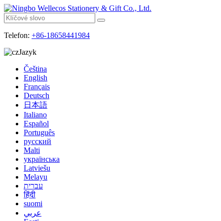
Telefon:
+86-18658441984
Jazyk
Čeština
English
Français
Deutsch
日本語
Italiano
Español
Português
русский
Malti
українська
Latviešu
Melayu
עברית
हिंदी
suomi
عربي