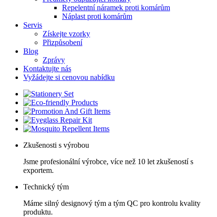
Repelentní náramek proti komárům
Náplast proti komárům
Servis
Získejte vzorky
Přizpůsobení
Blog
Zprávy
Kontaktujte nás
Vyžádejte si cenovou nabídku
Zkušenosti s výrobou
Jsme profesionální výrobce, více než 10 let zkušeností s
exportem.
Technický tým
Máme silný designový tým a tým QC pro kontrolu kvality
produktu.